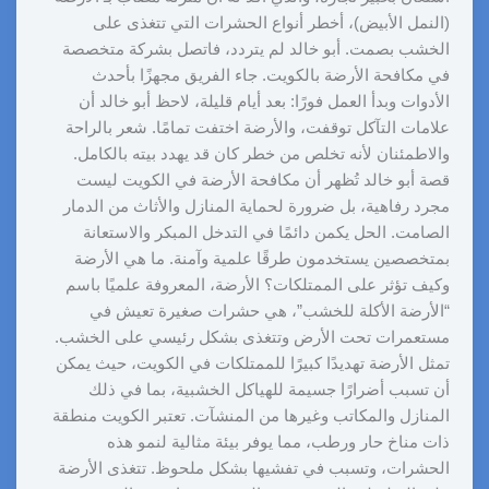
(النمل الأبيض)، أخطر أنواع الحشرات التي تتغذى على
الخشب بصمت. أبو خالد لم يتردد، فاتصل بشركة متخصصة
في مكافحة الأرضة بالكويت. جاء الفريق مجهزًا بأحدث
الأدوات وبدأ العمل فورًا: بعد أيام قليلة، لاحظ أبو خالد أن
علامات التآكل توقفت، والأرضة اختفت تمامًا. شعر بالراحة
والاطمئنان لأنه تخلص من خطر كان قد يهدد بيته بالكامل.
قصة أبو خالد تُظهر أن مكافحة الأرضة في الكويت ليست
مجرد رفاهية، بل ضرورة لحماية المنازل والأثاث من الدمار
الصامت. الحل يكمن دائمًا في التدخل المبكر والاستعانة
بمتخصصين يستخدمون طرقًا علمية وآمنة. ما هي الأرضة
وكيف تؤثر على الممتلكات؟ الأرضة، المعروفة علميًا باسم
“الأرضة الأكلة للخشب”، هي حشرات صغيرة تعيش في
مستعمرات تحت الأرض وتتغذى بشكل رئيسي على الخشب.
تمثل الأرضة تهديدًا كبيرًا للممتلكات في الكويت، حيث يمكن
أن تسبب أضرارًا جسيمة للهياكل الخشبية، بما في ذلك
المنازل والمكاتب وغيرها من المنشآت. تعتبر الكويت منطقة
ذات مناخ حار ورطب، مما يوفر بيئة مثالية لنمو هذه
الحشرات، وتسبب في تفشيها بشكل ملحوظ. تتغذى الأرضة