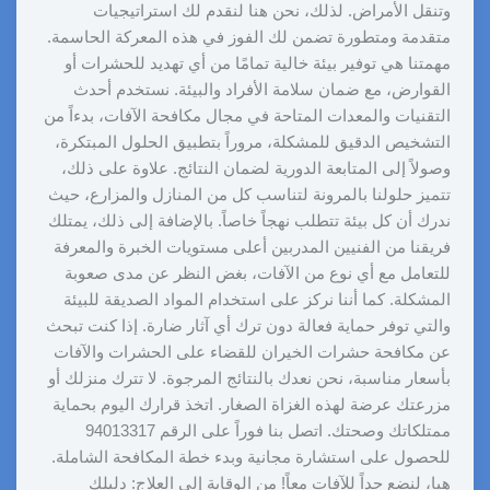
وتنقل الأمراض. لذلك، نحن هنا لنقدم لك استراتيجيات
متقدمة ومتطورة تضمن لك الفوز في هذه المعركة الحاسمة.
مهمتنا هي توفير بيئة خالية تمامًا من أي تهديد للحشرات أو
القوارض، مع ضمان سلامة الأفراد والبيئة. نستخدم أحدث
التقنيات والمعدات المتاحة في مجال مكافحة الآفات، بدءاً من
التشخيص الدقيق للمشكلة، مروراً بتطبيق الحلول المبتكرة،
وصولاً إلى المتابعة الدورية لضمان النتائج. علاوة على ذلك،
تتميز حلولنا بالمرونة لتناسب كل من المنازل والمزارع، حيث
ندرك أن كل بيئة تتطلب نهجاً خاصاً. بالإضافة إلى ذلك، يمتلك
فريقنا من الفنيين المدربين أعلى مستويات الخبرة والمعرفة
للتعامل مع أي نوع من الآفات، بغض النظر عن مدى صعوبة
المشكلة. كما أننا نركز على استخدام المواد الصديقة للبيئة
والتي توفر حماية فعالة دون ترك أي آثار ضارة. إذا كنت تبحث
عن مكافحة حشرات الخيران للقضاء على الحشرات والآفات
بأسعار مناسبة، نحن نعدك بالنتائج المرجوة. لا تترك منزلك أو
مزرعتك عرضة لهذه الغزاة الصغار. اتخذ قرارك اليوم بحماية
ممتلكاتك وصحتك. اتصل بنا فوراً على الرقم 94013317
للحصول على استشارة مجانية وبدء خطة المكافحة الشاملة.
هيا، لنضع حداً للآفات معاً! من الوقاية إلى العلاج: دليلك