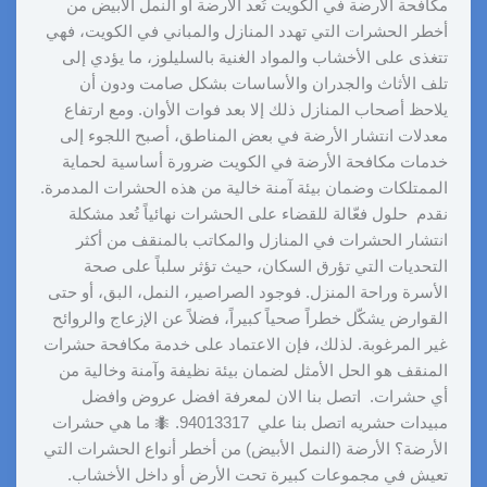
مكافحة الارضة في الكويت تُعد الأرضة أو النمل الأبيض من
أخطر الحشرات التي تهدد المنازل والمباني في الكويت، فهي
تتغذى على الأخشاب والمواد الغنية بالسليلوز، ما يؤدي إلى
تلف الأثاث والجدران والأساسات بشكل صامت ودون أن
يلاحظ أصحاب المنازل ذلك إلا بعد فوات الأوان. ومع ارتفاع
معدلات انتشار الأرضة في بعض المناطق، أصبح اللجوء إلى
خدمات مكافحة الأرضة في الكويت ضرورة أساسية لحماية
الممتلكات وضمان بيئة آمنة خالية من هذه الحشرات المدمرة.
نقدم حلول فعّالة للقضاء على الحشرات نهائياً تُعد مشكلة
انتشار الحشرات في المنازل والمكاتب بالمنقف من أكثر
التحديات التي تؤرق السكان، حيث تؤثر سلباً على صحة
الأسرة وراحة المنزل. فوجود الصراصير، النمل، البق، أو حتى
القوارض يشكّل خطراً صحياً كبيراً، فضلاً عن الإزعاج والروائح
غير المرغوبة. لذلك، فإن الاعتماد على خدمة مكافحة حشرات
المنقف هو الحل الأمثل لضمان بيئة نظيفة وآمنة وخالية من
أي حشرات. اتصل بنا الان لمعرفة افضل عروض وافضل
مبيدات حشريه اتصل بنا علي 94013317. 🐜 ما هي حشرات
الأرضة؟ الأرضة (النمل الأبيض) من أخطر أنواع الحشرات التي
تعيش في مجموعات كبيرة تحت الأرض أو داخل الأخشاب.