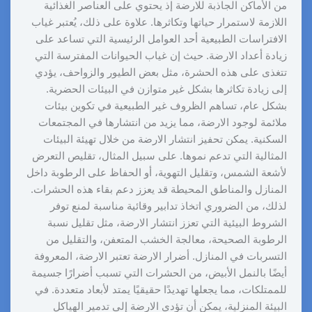
من الأماكن الجاذبة للارضة إذ يحتوي على العناصر الغذائية
اللازمة لاستمرار حياتها وتكاثرها. علاوة على ذلك، يُعتبر غياب
الافتراسات الطبيعية أحد العوامل الرئيسية التي تساعد على
زيادة أعداد الارضة. حيث إن غياب الحيوانات المفترسة التي
تتغذى على هذه الحشرة، مثل بعض الطيور والزواحف، يؤدي
إلى زيادة تكاثرها بشكل غير متوازن في البيئات الحضرية.
بشكل عام، تساهم الظروف غير الطبيعية في تكوين بيئات
ملائمة لوجود الارضة، مما يزيد من انتشارها في المجتمعات
السكنية. يمكن تحفيز انتشار الارضة من خلال تهيئة البيئات
المثالية التي تدعم نموها. على سبيل المثال، تقليص التعرض
لأشعة الشمس، وتقليل التهوية، أو الحفاظ على الرطوبة داخل
المنازل والمناطق المحيطة قد يعزز دعم بقاء هذه الحشرات.
لذلك، من الضروري اتخاذ تدابير وقائية مناسبة لمنع توفر
الشروط البيئية التي تعزز انتشار الارضة، مثل تقليل نسبة
الرطوبة الصحيحة، معالجة الخشب المتعفن، والتقليل من
التسربات في المنازل. أضرار الارضة تعتبر الارضة، المعروفة
أيضًا بالنمل الأبيض، من الحشرات التي تسبب أضرارًا جسيمة
للممتلكات، مما يجعلها تهديدًا حقيقيًا يمتد لأبعاد متعددة. في
البيئة المنزلية، يمكن أن تؤدي الارضة إلى تدمير الهياكل