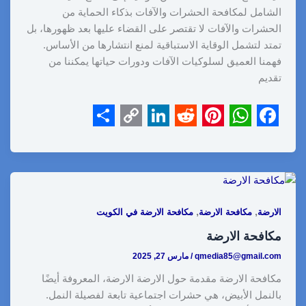
الشامل لمكافحة الحشرات والآفات بذكاء الحماية من
الحشرات والآفات لا تقتصر على القضاء عليها بعد ظهورها، بل
تمتد لتشمل الوقاية الاستباقية لمنع انتشارها من الأساس.
فهمنا العميق لسلوكيات الآفات ودورات حياتها يمكننا من
تقديم
S
C
L
R
P
W
F
h
o
i
e
i
h
a
a
p
n
d
n
a
c
r
y
k
d
t
t
e
,
,
الارضة
مكافحة الارضة
مكافحة الارضة في الكويت
e
L
e
i
e
s
b
مكافحة الارضة
i
d
t
r
A
o
qmedia85@gmail.com
/
مارس 27, 2025
n
I
e
p
o
مكافحة الارضة مقدمة حول الارضة الارضة، المعروفة أيضًا
k
n
s
p
k
بالنمل الأبيض، هي حشرات اجتماعية تابعة لفصيلة النمل.