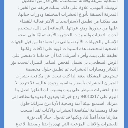
استجابة سريعة وفعالة لمشكلتك، بأقل قدر من التعطيل
لروتينك اليومي. علاوة على ذلك، يمتلك فريقنا من الخبراء
المعرفة العميقة بأنواع الحشرات المختلفة ودورات حياتها،
مما يمكننا من تطبيق الاستراتيجيات الأكثر فعالية للقضاء
عليها من جذورها ومنع عودتها. بالإضافة إلى ذلك، نستخدم
أحدث التقنيات والمبيدات الحشرية الآمنة تمامًا على صحة
الإنسان والحيوانات الأليفة، والتي تم اعتمادها من قبل الجهات
الصحية المختصة. هذه المبيدات قوية على الآفات ولكنها
لطيفة على بيتك وأفراد أسرتك. كما أن خدماتنا لا تقتصر على
الرش السطحي، بل تشمل الفحص الشامل للمنزل لتحديد بؤر
التكاثر ومسارات الحشرات، ثم تطبيق حلول مخصصة
تستهدف المشكلة بدقة. إذا كنت تبحث عن مكافحة حشرات
الخيران للحشرات بأسعار مناسبة وجودة عالية، فلا تتردد. لا
تدع الحشرات تسيطر على بيتك وتسبب لك القلق؛ اتصل بنا
اليوم على 94013317 ودع خبرائنا يعيدون الهدوء والنظافة إلى
منزلك. استمتع ببيئة آمنة وصحية الآن! درع منزلك: حلول
فعالة ومستدامة لمكافحة الحشرات والآفات لقد أصبحت
منازلنا ملاذاً آمناً لنا، ولكنها قد تتحول أحياناً إلى بؤرة
للحشرات والآفات المزعجة التي تهدد راحتنا وصحتنا. لا تدع