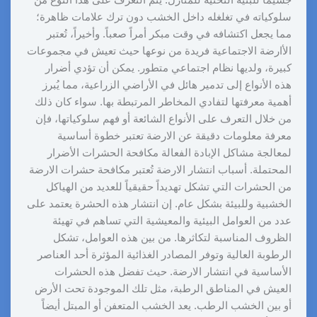
جسيماً للبنية التحتية للمنازل. يتم التعرف على هذا النوع من
سلوكياته في تغلغله داخل الخشب دون ترك علامات ظاهرة؛
مما يجعل اكتشافه في وقت مبكر أمراً صعباً. وأخيراً، تُعتبر
الأارضة الاجتماعية فريدة من نوعها حيث تعيش في مجموعات
كبيرة، ولديها نظام اجتماعي متطور. يمكن أن تؤدي أضرار
هذه الأنواع إلى تدمير هائل في الأراضي الزراعية، مما يُبرز
أهمية معرفتها لتفادي المخاطر المرتبطة بها. سواء كان ذلك
من خلال التعرف على الأنواع الشائعة أو فهم سلوكياتها، فإن
معرفة معلومات دقيقة عن الارضة تعتبر خطوة أساسية
لمعالجة مشاكل الإبادة الفعالة مكافحة الحشرات الأضرار
المحتملة. أسباب انتشار الارضة تُعتبر مكافحة حشرات الارضة
من الحشرات التي تشكل تهديداً حقيقياً للعديد من الهياكل
الخشبية وللبيئة بشكل عام. إن انتشار هذه الحشرة يعتمد على
عدد من العوامل البيئية والمعيشية التي تساهم في تهيئة
الظروف المناسبة لتكاثرها. من بين هذه العوامل، تشكل
الرطوبة العالية وتوفر المصادر الغذائية المؤثرة أحد العناصر
الأساسية في انتشار الارضة. حيث تفضل هذه الحشرات
العيش في المناطق الرطبة، مثل تلك الموجودة تحت الأرض
أو بين الخشب الرطب. يعد الخشب المتعفن أو المبتل أيضاً