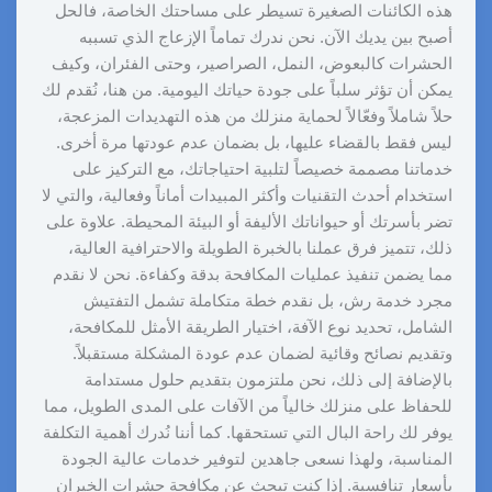
هذه الكائنات الصغيرة تسيطر على مساحتك الخاصة، فالحل
أصبح بين يديك الآن. نحن ندرك تماماً الإزعاج الذي تسببه
الحشرات كالبعوض، النمل، الصراصير، وحتى الفئران، وكيف
يمكن أن تؤثر سلباً على جودة حياتك اليومية. من هنا، نُقدم لك
حلاً شاملاً وفعّالاً لحماية منزلك من هذه التهديدات المزعجة،
ليس فقط بالقضاء عليها، بل بضمان عدم عودتها مرة أخرى.
خدماتنا مصممة خصيصاً لتلبية احتياجاتك، مع التركيز على
استخدام أحدث التقنيات وأكثر المبيدات أماناً وفعالية، والتي لا
تضر بأسرتك أو حيواناتك الأليفة أو البيئة المحيطة. علاوة على
ذلك، تتميز فرق عملنا بالخبرة الطويلة والاحترافية العالية،
مما يضمن تنفيذ عمليات المكافحة بدقة وكفاءة. نحن لا نقدم
مجرد خدمة رش، بل نقدم خطة متكاملة تشمل التفتيش
الشامل، تحديد نوع الآفة، اختيار الطريقة الأمثل للمكافحة،
وتقديم نصائح وقائية لضمان عدم عودة المشكلة مستقبلاً.
بالإضافة إلى ذلك، نحن ملتزمون بتقديم حلول مستدامة
للحفاظ على منزلك خالياً من الآفات على المدى الطويل، مما
يوفر لك راحة البال التي تستحقها. كما أننا نُدرك أهمية التكلفة
المناسبة، ولهذا نسعى جاهدين لتوفير خدمات عالية الجودة
بأسعار تنافسية. إذا كنت تبحث عن مكافحة حشرات الخيران