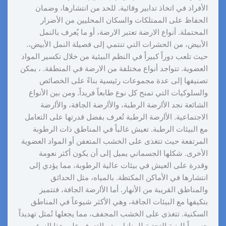
الأفراد في اتخاذ تدابير وقائية. للحد من انتشارها، وضمان
الحفاظ على الممتلكات والسكان المحليين من الأضرار
المحتملة. أنواع الارضة تعتبر الارضة، أو ما يُعرف بالنمل
الأبيض، من الحشرات التي تنتمي إلى فصيلة النمل الأبيض،.
حيث تلعب دوراً كبيراً في النظم البيئية من خلال تكسير المواد
العضوية. تتواجد أنواع مختلفة من الارضة في المنطقة. ، يمكن
تصنيفها إلى عدة مجموعات رئيسية بناءً على الخصائص
والسلوكيات التي تمنح كل نوع طابعاً فريداً. ومن بين الأنواع
الشائعة نجد الأارضة الرطبة، والأارضة الجافة، والأارضة
الاجتماعية. الأارضة الرطبة تُعرف بفضل قدرتها على التعامل
مع البيئات الرطبة. تعيش غالباً في المناطق ذات الرطوبة
المرتفعة حيث تتغذى على الخشب المتعفن أو المواد العضوية
الأخرى. شكلها الجسماني يميل إلى أن يكون أكثر نعومة
وقدرة على العيش في بيئات عالية الرطوبة، مما يؤدي إلى
انتشارها في الأماكن المكتظة. بالمياه، مثل الحدائق
والمناطق القريبة من الأنهار. أما الأارضة الجافة، فتتميز
بتكيفها مع البيئات الجافة، وهي الأكثر شيوعاً في المناطق
السكنية. تتغذى على الخشب المجفف، مما يجعلها تُمثل تهديداً