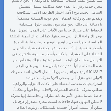
مما يضمن تنفيذ عمليات المكافحة بدقة وكفاءة. نحن لا نقدم
مجرد خدمة رش، بل نقدم خطة متكاملة تشمل التفتيش
الشامل، تحديد نوع الآفة، اختيار الطريقة الأمثل للمكافحة،
وتقديم نصائح وقائية لضمان عدم عودة المشكلة مستقبلاً.
بالإضافة إلى ذلك، نحن ملتزمون بتقديم حلول مستدامة
للحفاظ على منزلك خالياً من الآفات على المدى الطويل، مما
يوفر لك راحة البال التي تستحقها. كما أننا نُدرك أهمية التكلفة
المناسبة، ولهذا نسعى جاهدين لتوفير خدمات عالية الجودة
بأسعار تنافسية. إذا كنت تبحث عن مكافحة حشرات الخيران
للقضاء على الحشرات والآفات بأسعار مناسبة، فلا تتردد في
التواصل معنا. حان الوقت لتستعيد هدوء منزلك وتتخلص من
هذه المشكلة نهائياً. لا تتردد، تواصل معنا اليوم على الرقم
94013317 ودع خبرائنا يقدمون لك الحل الأمثل. اتخذ خطوتك
الأولى نحو منزل آمن وصحي الآن! معركة بلا هوادة:
استراتيجيات متقدمة للقضاء على الآفات المنزلية والزراعية
تتطلب معركة مكافحة الحشرات والآفات نهجاً قوياً ومحكماً،
خاصةً عندما يتعلق الأمر بحماية منازلنا ومحاصيلنا. إنها معركة
لا يمكن التهاون فيها، فالآفات ليست مجرد مصدر إزعاج، بل
يمكن أن تسبب أضراراً جسيمة للممتلكات، وتلوث الغذاء،