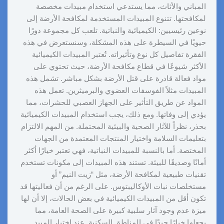
المباني والأثاث، مما يستدعي استخدام مبيدات مخصصة
لمكافحتها. تتنوع المبيدات المستخدمة لمكافحة الأرضة إلى
نوعين رئيسيين: الكيميائية والنباتية. تلعب كل مجموعة دورًا
حيويًا في السيطرة على هذه المشكلة، وسنستعرض في هذه
الفقرة تفاصيل كل نوع وتأثيراته. تُعتبر المبيدات الكيميائية
الأكثر شيوعًا في قطاع مكافحة الأرضة، حيث تحتوي على
مواد فعالة قادرة على قتل الأرضة بشكل مباشر. تشمل هذه
المبيدات مثلاً الفوسفات العضوي والبرميثرين. تعمل هذه
المواد عن طريق التأثير على الجهاز العصبي للحشرات، مما
يؤدي إلى وفاتها. ومع ذلك، يجب استخدام المبيدات الكيميائية
بحذر، نظراً للآثار الصحية والبيئية المحتملة. من المهم الالتزام
بتعليمات السلامة واختيار المنتجات المعتمدة من الجهات
المختصة. أما بالنسبة للمبيدات النباتية، فهي تعتبر خيارًا أكثر
أمانًا وصديقًا للبيئة. تستند هذه المبيدات إلى مكونات تستخدم
تقنيات طبيعية لمكافحة الأرضة، مثل “زيت النيم” أو
مستخلصات نبات الأوكاليبتوس. على الرغم من أن فعاليتها قد
تكون أقل من المبيدات الكيميائية في بعض الحالات، إلا أن لها
ميزة عدم وجود آثار سلبية كبيرة على الصحة العامة، مما
يجعلها خيارًا جيدًا في المناطق السكنية. عند اختيار المبيد