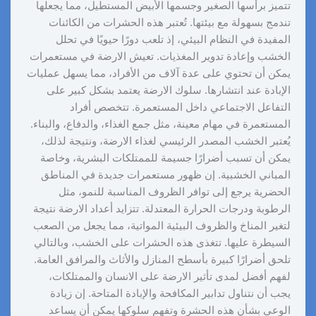
t
تتميز برأسها الصغير وجسمها الأبيض المستطيل، مما يجعلها
تندمج بسهولة مع بيئتها. تُعتبر هذه الحشرات من الكائنات
المفيدة في النظام البيئي، إذ تلعب دورًا حيويًا في تحلل
الخشب وإعادة تدوير المغذيات. تعيش الارضة في مستعمرات
يمكن أن تحتوي على عدة آلاف من الأفراد، مما يسهل عمليات
الإبادة عند انتشارها. سلوك الارضة يعتمد بشكل كبير على
التفاعل الاجتماعي داخل المستعمرة. تتخصص أفراد
المستعمرة في مهام معينة، مثل جمع الغذاء، والدفاع، والبناء.
يُعتبر الخشب المصدر الرئيسي لغذاء الارضة، ونتيجة لذلك،
يمكن أن تسبب أضرارًا جسيمة للممتلكات البشرية، وخاصة
المباني الخشبية. إن ظهور مستعمرات جديدة في المناطق
الحضرية يرجع إلى توافر الظروف المناسبة للنمو، مثل
الرطوبة ودرجات الحرارة المعتدلة. تتزايد أعداد الارضة نتيجة
لتغير المناخ والظروف البيئية المواتية، مما يجعل من الصعب
السيطرة عليها. تتغذى هذه الحشرات على الخشب، وبالتالي
تلحق أضرارًا كبيرة بأسطح المنازل والأثاث والمرافق العامة.
لفهم أفضل لمدى تأثير الارضة على الانسان والممتلكات،
يجب أن نتناول تدابير المكافحة والإبادة المتاحة. إن زيادة
الوعي بشأن هذه الحشرة وتفهم سلوكها يمكن أن يساعد