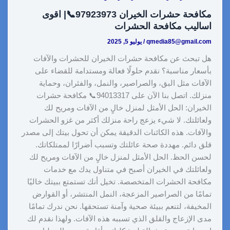
مكافحة حشرات الخيران 97923973📞| اقوى
اساليب مكافحة الحشرات
qmedia85@gmail.com
/
يوليو 5, 2025
هل تبحث عن مكافحة حشرات الخيران للحشرات والآفات
بأسعار مناسبة؟ نقدم حلولًا فعالة ومستدامة للقضاء على
الآفات مثل البق، والصراصير، والنمل، والفئران، وحماية
منزلك. اتصل بنا الآن على 94013317📞 مكافحة حشرات
الخيران: الحل الأمثل لمنزل خالٍ من الآفات ومريح لك
ولعائلتك. لا شيء يزعج راحة منزلك أكثر من غزو الحشرات
والآفات. هذه الكائنات الدقيقة يمكن أن تحول بيتك إلى مصدر
قلق دائم. مهددة صحة عائلتك وتسبب أضرارًا لممتلكاتك.
لحسن الحظ. الحل الأمثل لمنزل خالٍ من الآفات ومريح لك
ولعائلتك في الخيران أصبح في متناول يدك مع خدمات
مكافحة الحشرات المتخصصة. تخيل أنك تستمتع ببيتك خاليًا
تمامًا من الصراصير المزعجة، النمل المنتشر، أو القوارض
المخيفة، لتنعم ببيئة صحية وآمنة تستحقها. نحن ندرك تمامًا
مدى الإزعاج والقلق الذي تسببه هذه الآفات. ولهذا نقدم لك