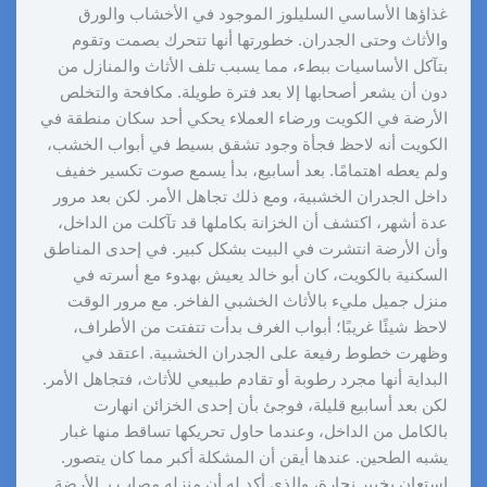
غذاؤها الأساسي السليلوز الموجود في الأخشاب والورق
والأثاث وحتى الجدران. خطورتها أنها تتحرك بصمت وتقوم
بتآكل الأساسيات ببطء، مما يسبب تلف الأثاث والمنازل من
دون أن يشعر أصحابها إلا بعد فترة طويلة. مكافحة والتخلص
الأرضة في الكويت ورضاء العملاء يحكي أحد سكان منطقة في
الكويت أنه لاحظ فجأة وجود تشقق بسيط في أبواب الخشب،
ولم يعطه اهتمامًا. بعد أسابيع، بدأ يسمع صوت تكسير خفيف
داخل الجدران الخشبية، ومع ذلك تجاهل الأمر. لكن بعد مرور
عدة أشهر، اكتشف أن الخزانة بكاملها قد تآكلت من الداخل،
وأن الأرضة انتشرت في البيت بشكل كبير. في إحدى المناطق
السكنية بالكويت، كان أبو خالد يعيش بهدوء مع أسرته في
منزل جميل مليء بالأثاث الخشبي الفاخر. مع مرور الوقت
لاحظ شيئًا غريبًا؛ أبواب الغرف بدأت تتفتت من الأطراف،
وظهرت خطوط رفيعة على الجدران الخشبية. اعتقد في
البداية أنها مجرد رطوبة أو تقادم طبيعي للأثاث، فتجاهل الأمر.
لكن بعد أسابيع قليلة، فوجئ بأن إحدى الخزائن انهارت
بالكامل من الداخل، وعندما حاول تحريكها تساقط منها غبار
يشبه الطحين. عندها أيقن أن المشكلة أكبر مما كان يتصور.
استعان بخبير نجارة، والذي أكد له أن منزله مصاب بـ الأرضة