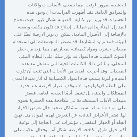
الخشبية بمرور الوقت، مما يضعف الأساسات والأثاث
والمرافق العامة. فقد أظهرت الدراسات أن وجود هذه
الحشرات قد يزيد من تكاليف الصيانة بشكل كبير، حيث تحتاج
المنازل المتأثرة إلى عمليات إصلاح قد تكون مكلفة وصعبة.
بالإضافة إلى الأضرار المادية، يمكن أن تؤثر الارضة أيضًا على
البيئة. فمع تزايد انتشارها، قد تضطر المجتمعات إلى استخدام
مبيدات حشرية ومواد كيميائية لمحاربتها، مما يزيد من خطر
التلوث البيئي. هذه المواد قد تؤثر سلبًا على النظام البيئي
المحلي، بما في ذلك الكائنات الحية التي تتفاعل مع هذه
المبيدات. وقد أجريت العديد من الأبحاث التي تثبت أن تلوث
المياه والتربة بسبب هذه المواد الكيميائية له آثار بعيدة المدى
على النظم الإيكولوجية. لا تتوقف أضرار الارضة عند حدود
الممتلكات والبيئة، بل تشمل أيضًا الصحة العامة. فبعض
مبيدات الآفات المستخدمة في مكافحة هذه الحشرة تحتوي
على مواد سامة قد تسبب مشاكل صحية حال تعرض الأفراد
لها. تعتبر الأعراض الناتجة عن التعرض لهذه المواد، مثل تهيج
الجلد أو الجهاز التنفسي، مؤشرات على الحاجة إلى توعية
أكبر حول طرق مكافحة الارضة بشكل آمن وفعال. علاوة على