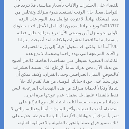
للقضاء على الحشرات والآفات بأسعار مناسبة، فلا تتردد في
التواصل معنا. حان الوقت لتستعيد هدوء منزلك وتتخلص من
هذه المشكلة نهائياً. لا تتردد، تواصل معنا اليوم على الرقم
94013317 ودع خبرائنا يقدمون لك الحل الأمثل. اتخذ خطوتك
الأولى نحو منزل آمن وصحي الآن! درع منزلك: حلول فعالة
ومستدامة لمكافحة الحشرات والآفات لقد أصبحت منازلنا
ملاذاً آمناً لنا، ولكنها قد تتحول أحياناً إلى بؤرة للحشرات
والآفات المزعجة التي تهدد راحتنا وصحتنا. لا تدع هذه
الكائنات الصغيرة تسيطر على مساحتك الخاصة، فالحل أصبح
بين يديك الآن. نحن ندرك تماماً الإزعاج الذي تسببه الحشرات
كالبعوض، النمل، الصراصير، وحتى الفئران، وكيف يمكن أن
تؤثر سلباً على جودة حياتك اليومية. من هنا، نُقدم لك حلاً
شاملاً وفعّالاً لحماية منزلك من هذه التهديدات المزعجة، ليس
فقط بالقضاء عليها، بل بضمان عدم عودتها مرة أخرى.
خدماتنا مصممة خصيصاً لتلبية احتياجاتك، مع التركيز على
استخدام أحدث التقنيات وأكثر المبيدات أماناً وفعالية، والتي لا
تضر بأسرتك أو حيواناتك الأليفة أو البيئة المحيطة. علاوة على
ذلك، تتميز فرق عملنا بالخبرة الطويلة والاحترافية العالية،