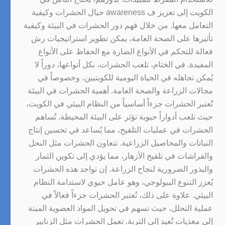
الكويت إلى تعزيز ف awareness حيال الحشرات وكيفية
التعامل معها. من خلال فهم دور الحشرات في البيئة وكيفية
تأثيرها على الصحة العامة، يمكن تطوير استراتيجيات رش
فعالة للتحكم في الأنواع الضارة مع الحفاظ على الأنواع
المفيدة. في الختام، تلعب الحشرات، بكل أنواعها، دوراً لا
يُمكن تجاهله في الحياة اليومية للكويتيين، وخصوصاً في
مجالات الزراعة والصحة العامة. أهمية الحشرات في البيئة
تُعتبر الحشرات جزءاً أساسياً من النظام البيئي في الكويت،
حيث تلعب أدواراً حيوية تؤثر على البيئة المحيطة. تُساهم
الحشرات في عمليات التلقيح، مما يُساعد في تحسين إنتاج
النباتات والمحاصيل الزراعية. تتعاون الحشرات مثل النحل
والفراشات في تلقيح الأزهار، مما يؤدي إلى تكوين الثمار
والبذور الضرورية لنجاح الزراعة. إن تواجد هذه الحشرات
يُعزز التنوع البيولوجي، وهو عامل حيوي لاستدامة النظام
البيئي. علاوة على ذلك، تُعتبر الحشرات جزءاً فعالاً في
عملية التحلل، حيث تسهم في تحويل المواد العضوية الميتة
إلى مغذيات تُعيد إلى التربة. تعمل الحشرات مثل الزنابير