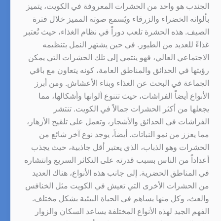
الجندب هو واحد من الحشرات المعروفة في الكويت، يتميز
بألوانه الخضراء والزرقاء ويُسمع صوته المميز خلال فترة
الصيف. هذه الحشرة تلعب دوراً في نظام الغذاء، حيث تُعتبر
غذاءً للعديد من الطيور. في حين يشتهر النمل بتنظيمه
الاجتماعي العالي، فهو ينتمي إلى تلك الحشرات التي يمكن
رؤيتها في الحدائق والمناطق العامة، كونه يتعاون مع باقي
الجماعة في البحث عن الغذاء وبناء الأعشاش. ومن أبرز
الأنواع أيضاً الفراشات، حيث تتنوع ألوانها وأشكالها، مما
يجعلها من أكثر الحشرات جمالاً في الكويت. تنتشر
الفراشات في الحدائق والأشجار، وتعمل على تلقيح الأزهار،
مما يعزز من نمو النباتات. أيضاً، يوجد نوع آخر شائع من
الحشرات وهو الذباب، الذي يعتبر أقل جاذبية، حيث يجذب
أعداداً من الناس بسبب قدرته على التكاثر السريع وانتشاره
في المناطق الحضرية. إلى جانب هذه الأنواع، هناك العديد
من الحشرات الأخرى التي تعيش في الكويت مثل الخنافس
والعث، وكل منها يساهم في الحياة البيئية بشكل مختلف.
الفهم الجيد لهذه الأنواع المختلفة يساعد السكان والزوار