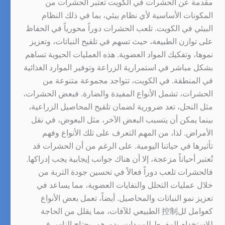
مقدمة عن الحشرات في الكويت تعتبر الحشرات من
المكونات الأساسية لأي نظام بيئي، بما في ذلك النظام
البيئي في الكويت. تلعب الحشرات دوراً محورياً في الحفاظ
على توازن الطبيعة، حيث تسهم في تلقيح النباتات، وتعزيز
نموها، وتفكيك المواد العضوية. هذه العمليات الحيوية تساهم
بشكل مباشر في استمرارية الزراعة وتوفير الموارد الغذائية
في المنطقة. في الكويت، تتواجد مجموعة متنوعة من
الحشرات، تشمل الأنواع المفيدة والضارة. فبعض الحشرات،
مثل النحل، تعد ضرورية لضمان تلقيح المحاصيل الزراعية،
بينما يمكن أن يتسبب البعض الآخر، مثل البعوض، في نقل
الأمراض. لذا، من المهم التعرف على تلك الأنواع وفهم
تأثيرها في حياتنا اليومية. على الرغم من أن الحشرات قد
تُعتبر أحياناً مزعجة، إلا أن هناك جوانب إيجابية يجب إدراكها.
فالحشرات تلعب دوراً فعالاً في تحسين جودة التربة من
خلال عمليات التحلل والنفايات العضوية، مما يساعد في
تعزيز نمو النباتات والمحاصيل. أيضاً، تعمل بعض الأنواع
كعوامل لل控制 الطبيعي للآفات، مما يقلل من الحاجة
للاستخدام المفرط للمبيدات. بدورهم، يحتاج الناس في