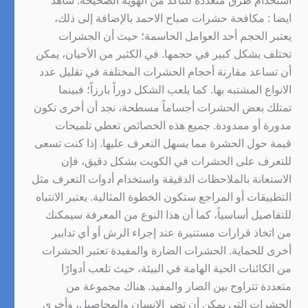
استخدام طرق متعددة للتأكد من الهوية الصحيحة. شاهد
ايضا : مكافحة حشرات صباح الاحمد بالإضافة إلى ذلك،
يعتبر الحجم أحد العوامل الحاسمة؛ حيث أن الحشرات
تختلف بشكل كبير في حجمها. في الكثير من الأحيان، يمكن
أن تساعد مقارنة أحجام الحشرات المختلفة في تقليل عدد
الانواع المشتبه بها. كما يلعب الشكل دوراً بارزاً؛ فبينما
تمتلك بعض الحشرات أجساماً مسطحة، نجد أن أخرى تكون
مدورة أو ممدودة. جميع هذه الخصائص تعطي تلميحات
قيمة حول الحشرة مما يسهل التعرف عليها. إذا كنت تسعى
للتعرف على الحشرات في الكويت بشكل دقيق، فإن
الاستعانة بالملاحظات الدقيقة واستخدام أدوات التعرف مثل
التطبيقات أو المراجع ستكون الخطوة المثالية. يعتبر الانتباه
للتفاصيل أساسياً، كما أن هذا النوع من المعرفة سيمكنك
من اتخاذ قرارات مستنيرة عند إجراء الرش أو أي تدابير
أخرى للحماية. الحشرات الضارة والمفيدة تعتبر الحشرات
من الكائنات الحية الهامة في البيئة، حيث تلعب أدوارًا
متعددة تتراوح بين الضار والمفيد. هناك مجموعة من
الحشرات التي يمكن أن تضر الإنسان والمحاصيل، وأخرى